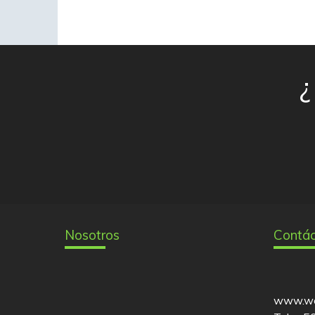
¿
Nosotros
Contá
www.we